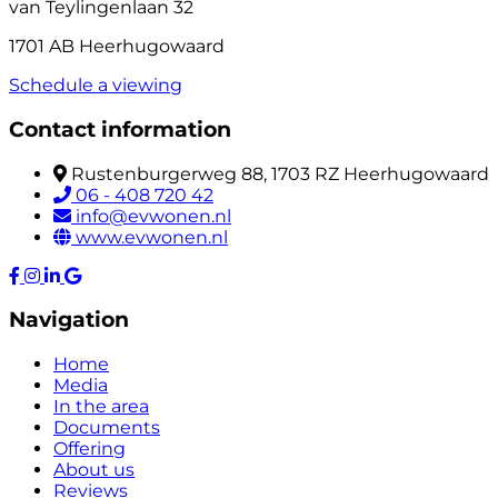
van Teylingenlaan 32
1701 AB Heerhugowaard
Schedule a viewing
Contact information
Rustenburgerweg 88, 1703 RZ Heerhugowaard
06 - 408 720 42
info@evwonen.nl
www.evwonen.nl
Navigation
Home
Media
In the area
Documents
Offering
About us
Reviews