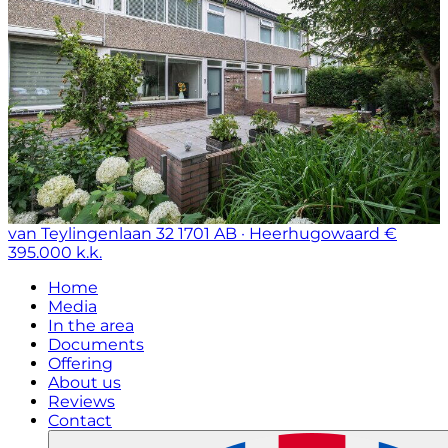
van Teylingenlaan 32
1701 AB · Heerhugowaard
€
395.000 k.k.
Home
Media
In the area
Documents
Offering
About us
Reviews
Contact