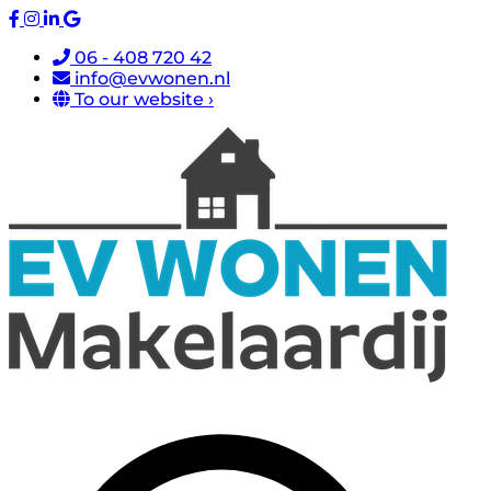
06 - 408 720 42
info@evwonen.nl
To our website ›