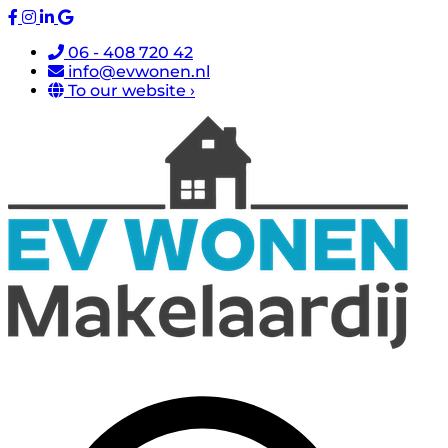
06 - 408 720 42
info@evwonen.nl
To our website ›