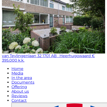
van Teylingenlaan 32
1701 AB · Heerhugowaard
€
395.000 k.k.
Home
Media
In the area
Documents
Offering
About us
Reviews
Contact