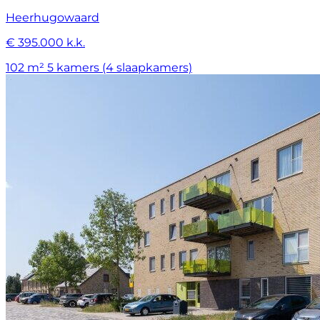
Heerhugowaard
€ 395.000 k.k.
102 m²
5 kamers (4 slaapkamers)