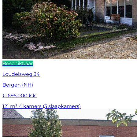
Beschikbaar
Loudelsweg 34
Bergen (NH)
€ 695.000 k.k.
121 m²
4 kamers (3 slaapkamers)