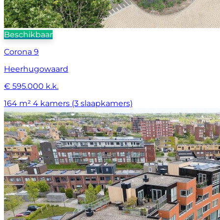
Beschikbaar
Corona 9
Heerhugowaard
€ 595.000 k.k.
164 m²
4 kamers (3 slaapkamers)