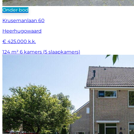
Onder bod
Krusemanlaan 60
Heerhugowaard
€ 425.000 k.k.
124 m²
6 kamers (5 slaapkamers)