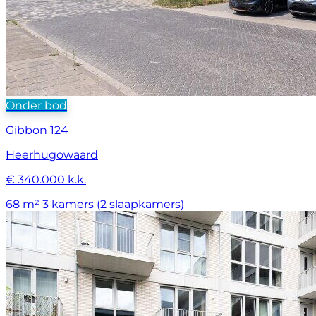
Onder bod
Gibbon 124
Heerhugowaard
€ 340.000 k.k.
68 m²
3 kamers (2 slaapkamers)