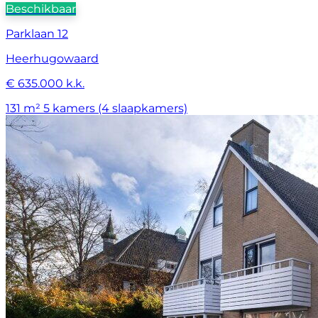
Beschikbaar
Parklaan 12
Heerhugowaard
€ 635.000 k.k.
131 m²
5 kamers (4 slaapkamers)