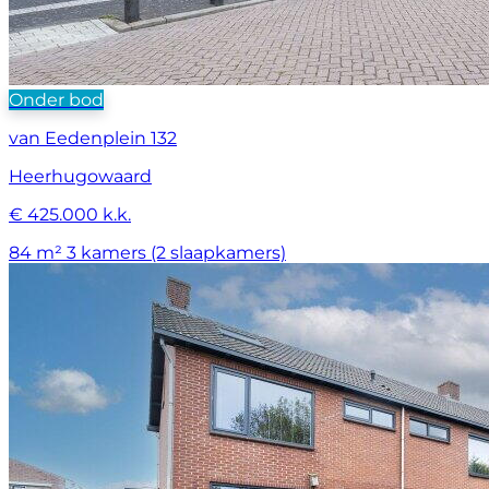
Onder bod
van Eedenplein 132
Heerhugowaard
€ 425.000 k.k.
84 m²
3 kamers (2 slaapkamers)