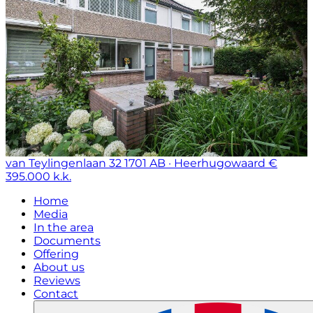
van Teylingenlaan 32
1701 AB · Heerhugowaard
€
395.000 k.k.
Home
Media
In the area
Documents
Offering
About us
Reviews
Contact