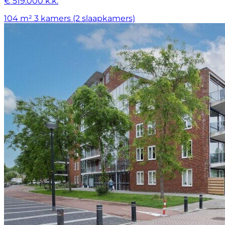
€ 519.000 k.k.
104 m²
3 kamers (2 slaapkamers)