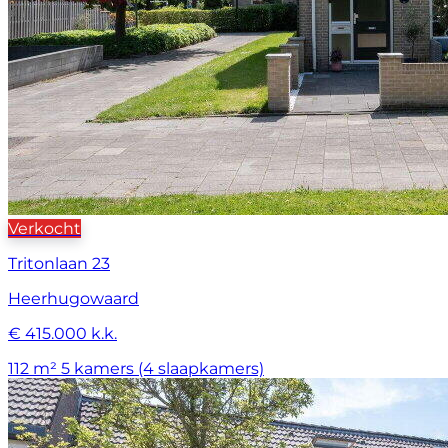
Verkocht
Tritonlaan 23
Heerhugowaard
€ 415.000 k.k.
112 m²
5 kamers (4 slaapkamers)