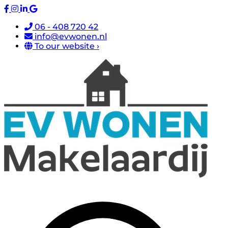
06 - 408 720 42
info@evwonen.nl
To our website ›