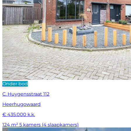
Onder bod
C. Huygensstraat 112
Heerhugowaard
€ 435.000 k.k.
124 m²
5 kamers (4 slaapkamers)