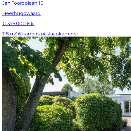
Jan Tooroplaan 10
Heerhugowaard
€ 375.000 k.k.
118 m²
6 kamers (4 slaapkamers)