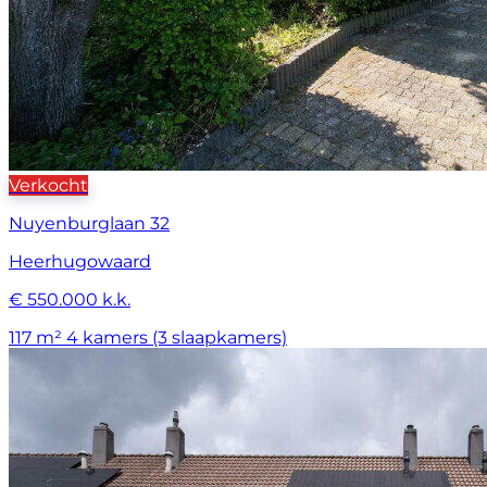
Verkocht
Nuyenburglaan 32
Heerhugowaard
€ 550.000 k.k.
117 m²
4 kamers (3 slaapkamers)