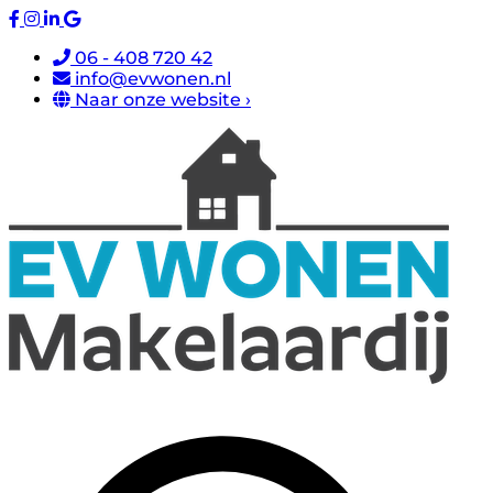
06 - 408 720 42
info@evwonen.nl
Naar onze website ›