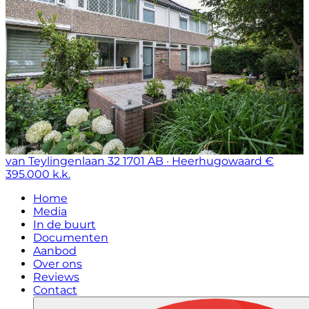
van Teylingenlaan 32
1701 AB · Heerhugowaard
€
395.000 k.k.
Home
Media
In de buurt
Documenten
Aanbod
Over ons
Reviews
Contact