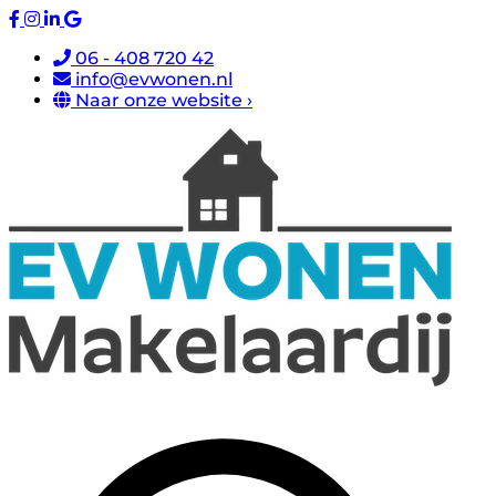
06 - 408 720 42
info@evwonen.nl
Naar onze website ›